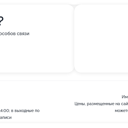
?
особов связи
Им
Цены, размещенные на сай
14:00; в выходные по
можете
записи