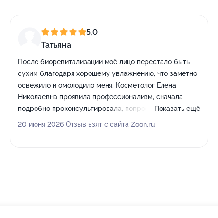
5,0
Татьяна
После биоревитализации моё лицо перестало быть
сухим благодаря хорошему увлажнению, что заметно
освежило и омолодило меня. Косметолог Елена
Николаевна проявила профессионализм, сначала
подробно проконсультировала, попросила
Показать ещё
предоставить анализы, убедилась в отсутствии
20 июня 2026 Отзыв взят с сайта Zoon.ru
противопоказаний, расспросила обо всех
особенностях моего здоровья, а только потом
назначила процедуру. Всё прошло строго по
правилам и даже тщательнее, чувствуется истинное
увлечение своей работой. Уже назначила следующий
сеанс и с удовольствием планирую его пройти.