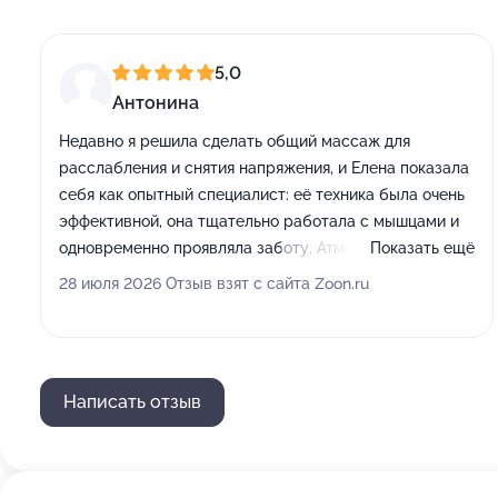
5,0
Антонина
Недавно я решила сделать общий массаж для
расслабления и снятия напряжения, и Елена показала
себя как опытный специалист: её техника была очень
эффективной, она тщательно работала с мышцами и
одновременно проявляла заботу. Атмосфера и
Показать ещё
условия также оставили приятное впечатление:
28 июля 2026 Отзыв взят с сайта Zoon.ru
качественное оборудование и удобная кушетка
создавали максимально комфортные условия для
процедуры.
Написать отзыв