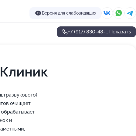
Версия для слабовидящих
+7 (917) 830-48-...
Показать
 Клиник
льтразвукового)
нтов очищает
о обрабатывает
нок и
заметными,