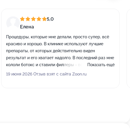
5,0
Елена
Процедуры, которые мне делали, просто супер, всё
красиво и хорошо. В клинике используют лучшие
препараты, от которых действительно виден
результат и его хватает надолго. В последний раз мне
кололи ботокс и ставили филлеры - всё прошло
Показать ещё
идеально, без каких-либо синячков. В итоге я получила
19 июня 2026 Отзыв взят с сайта Zoon.ru
именно то, что хотела, всё стало как нужно. Всё
просто отличненько!